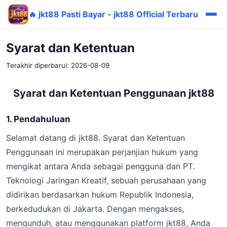
🔥 jkt88 Pasti Bayar - jkt88 Official Terbaru
Syarat dan Ketentuan
Terakhir diperbarui: 2026-08-09
Syarat dan Ketentuan Penggunaan jkt88
1. Pendahuluan
Selamat datang di jkt88. Syarat dan Ketentuan
Penggunaan ini merupakan perjanjian hukum yang
mengikat antara Anda sebagai pengguna dan PT.
Teknologi Jaringan Kreatif, sebuah perusahaan yang
didirikan berdasarkan hukum Republik Indonesia,
berkedudukan di Jakarta. Dengan mengakses,
mengunduh, atau menggunakan platform jkt88, Anda