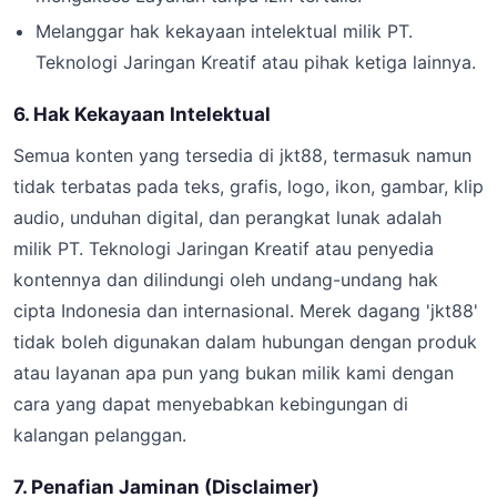
Melanggar hak kekayaan intelektual milik PT.
Teknologi Jaringan Kreatif atau pihak ketiga lainnya.
6. Hak Kekayaan Intelektual
Semua konten yang tersedia di jkt88, termasuk namun
tidak terbatas pada teks, grafis, logo, ikon, gambar, klip
audio, unduhan digital, dan perangkat lunak adalah
milik PT. Teknologi Jaringan Kreatif atau penyedia
kontennya dan dilindungi oleh undang-undang hak
cipta Indonesia dan internasional. Merek dagang 'jkt88'
tidak boleh digunakan dalam hubungan dengan produk
atau layanan apa pun yang bukan milik kami dengan
cara yang dapat menyebabkan kebingungan di
kalangan pelanggan.
7. Penafian Jaminan (Disclaimer)