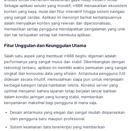
Sebagai aplikasi seluler yang inovatif, rr666 menawarkan ekosistem
konten yang kaya, mulai dari fitur interaktif hingga sistem navigasi
yang sangat cerdas. Aplikasi ini menonjol berkat kemampuannya
dalam menyajikan konten yang relevan dan dipersonalisasi,
memastikan setiap pengguna mendapatkan pengalaman yang unik
dan tak terlupakan setiap kali membuka aplikasi.
Fitur Unggulan dan Keunggulan Utama
Salah satu aspek yang membuat rr666 begitu digemari adalah
performanya yang sangat mulus dan stabil. Dikembangkan dengan
teknologi terbaru, aplikasi ini memiliki waktu pemuatan yang sangat
singkat dan konsumsi data yang efisien. Antarmuka pengguna (UI)
didesain secara intuitif, memudahkan siapa pun untuk menjelajahi
berbagai kategori tanpa hambatan teknis. Koneksi server yang
optimal menjamin bahwa layanan tetap berjalan lancar bahkan
dalam kondisi jaringan yang kurang stabil, memberikan
kenyamanan maksimal bagi pengguna di mana saja.
Desain antarmuka yang elegan dan sangat mudah dioperasikan
oleh pengguna baru maupun profesional.
Sistem keamanan data terenkripsi yang memberikan