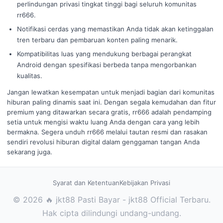
perlindungan privasi tingkat tinggi bagi seluruh komunitas
rr666.
Notifikasi cerdas yang memastikan Anda tidak akan ketinggalan
tren terbaru dan pembaruan konten paling menarik.
Kompatibilitas luas yang mendukung berbagai perangkat
Android dengan spesifikasi berbeda tanpa mengorbankan
kualitas.
Jangan lewatkan kesempatan untuk menjadi bagian dari komunitas
hiburan paling dinamis saat ini. Dengan segala kemudahan dan fitur
premium yang ditawarkan secara gratis, rr666 adalah pendamping
setia untuk mengisi waktu luang Anda dengan cara yang lebih
bermakna. Segera unduh rr666 melalui tautan resmi dan rasakan
sendiri revolusi hiburan digital dalam genggaman tangan Anda
sekarang juga.
Syarat dan Ketentuan
Kebijakan Privasi
© 2026 🔥 jkt88 Pasti Bayar - jkt88 Official Terbaru.
Hak cipta dilindungi undang-undang.